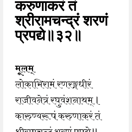
करुणाकरं तं
श्रीरामचन्द्रं शरणं
प्रपद्ये॥३२॥
मूलम्
लोकाभिरामं रणरङ्गधीरं
राजीवनेत्रं रघुवंशनाथम् ।
कारुण्यरूपं करुणाकरं तं