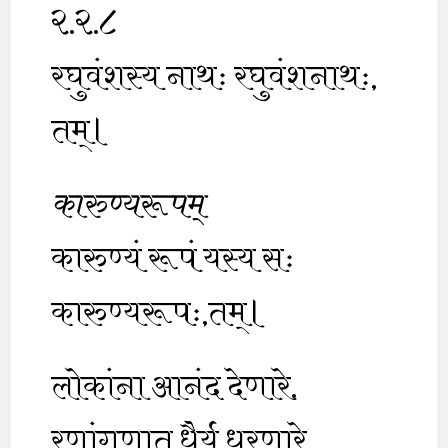
२.२.८
रघुवंशस्य नाथः रघुवंशनाथः,
तम्।
कारुण्यरूपम्
कारुण्यं रूपं यस्य सः
कारुण्यरूपः,तम्।
लोकांना आनंद देणारे.
रणांगणात धैर्य धरणारे.