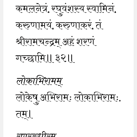
कमलनेत्रं, रघुवंशस्य स्वामिनं,
करुणामयं, करुणाकरं, तं
श्रीरामचन्द्रम् अहं शरणं
गच्छामि॥३२॥
लोकाभिरामम्
लोकेषु अभिरामः लोकाभिरामः,
तम्।