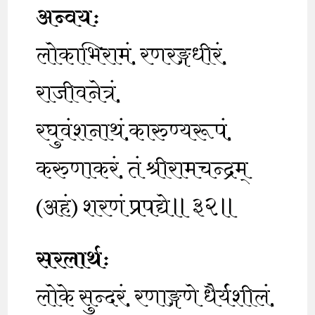
अन्वयः
लोकाभिरामं, रणरङ्गधीरं,
राजीवनेत्रं,
रघुवंशनाथं,कारुण्यरूपं,
करुणाकरं, तं श्रीरामचन्द्रम्
(अहं) शरणं प्रपद्ये॥३२॥
सरलार्थः
लोके सुन्दरं, रणाङ्गणे धैर्यशीलं,