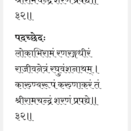
श्रीरामचन्द्रं शरणं प्रपद्ये॥
३२॥
पदच्छेदः
लोकाभिरामं रणरङ्गधीरं
राजीवनेत्रं रघुवंशनाथम् ।
कारुण्यरूपं करुणाकरं तं
श्रीरामचन्द्रं शरणं प्रपद्ये॥
३२॥