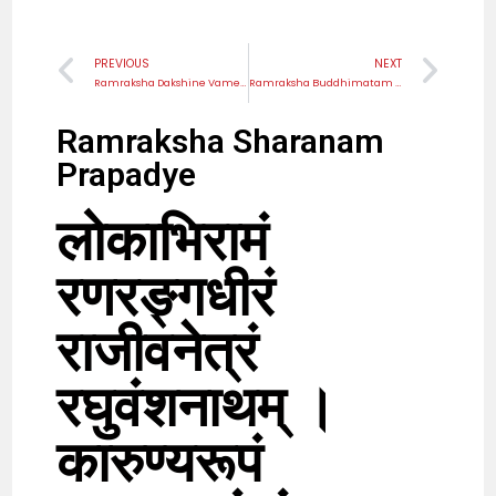
PREVIOUS
NEXT
Ramraksha Dakshine Vame Purto
Ramraksha Buddhimatam Varistham
Ramraksha Sharanam
Prapadye
लोकाभिरामं
रणरङ्गधीरं
राजीवनेत्रं
रघुवंशनाथम् ।
कारुण्यरूपं