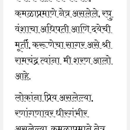
कमळाप्रमाणे नेत्र असलेले. रघु
वंशाचा अधिपती आणि दयेची
मूर्ती, करूणेचा सागर असे श्री
रामचंद्र त्यांना मी शरण आलो
आहे.
लोकांना प्रिय असलेल्या,
रणांगणावर धीरगंभीर
असलेल्या, कमळाप्रमाने नेत्र