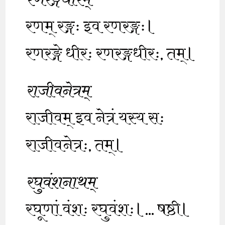
रणरङ्गधीरम्
रणम् रङ्गः इव रणरङ्गः।
रणरङ्गे धीरः रणरङ्गधीरः, तम्।
राजीवनेत्रम्
राजीवम् इव नेत्रं यस्य सः
राजीवनेत्रः, तम्।
रघुवंशनाथम्
रघूणां वंशः रघुवंशः।… षष्ठी।