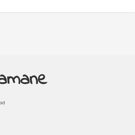
ramane
ead