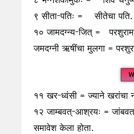
९ सीता-पतिः = सीतेचा पति.
१० जामदग्न्य-जित् = परशुरामां
जमदग्नी ऋषींचा मुलगा = परशुर
W
११ खर-ध्वंसी = ज्याने खरांचा 
१२ जाम्बवत्-आश्रयः = जांबवताच
समावेश केला होता.