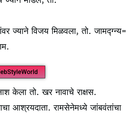
वर ज्याने विजय मिळवला, तो. जामद्ग्न्य=
ाम.
ebStyleWorld
नाश केला तो. खर नावाचे राक्षस.
ा आश्रयदाता. रामसेनेमध्ये जांबवंतांचा