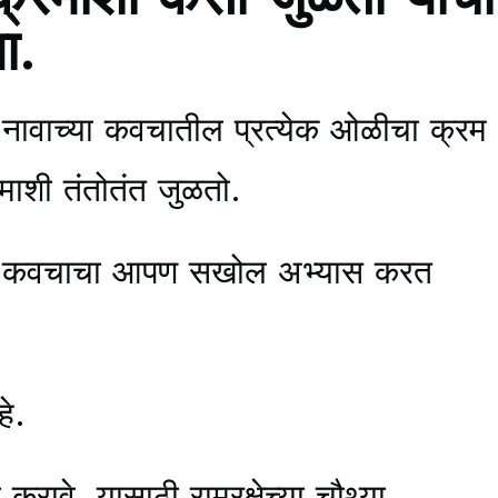
ा.
र नावाच्या कवचातील प्रत्येक ओळीचा क्रम
्रमाशी तंतोतंत जुळतो.
पंजर कवचाचा आपण सखोल अभ्यास करत
े.
ी करावे, यासाठी रामरक्षेच्या चौथ्या