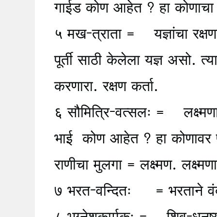
गाईड कोण आहेत ? हा कोणाचा 
५ मख-त्राता = यज्ञांचा रक्षणकर
पूर्ती साठी केलेला यज्ञ असो. त
करणारा. रक्षण कर्ता.
६ सौमित्रि-वत्सलः = लक्ष्मणा
भाई कोण आहेत ? हा कोणावर प्
राणीचा मुलगा = लक्ष्मण. लक्ष्मण
७ भरत-वन्दितः = भरताने वं
८ भग्नेशकार्मुकः = शिव-धनुष्य