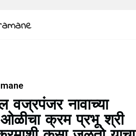
ramane
amane
धील वज्रपंजर नावाच्या
ओळीचा क्रम प्रभू श्री
वनक्रमाशी कसा जुळतो याचा