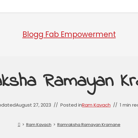
Blogg Fab Empowerment
ksha Ramayan K
pdated
August 27, 2023
Posted in
Ram Kavach
1 min r
>
Ram Kavach
>
Ramraksha Ramayan Kramane