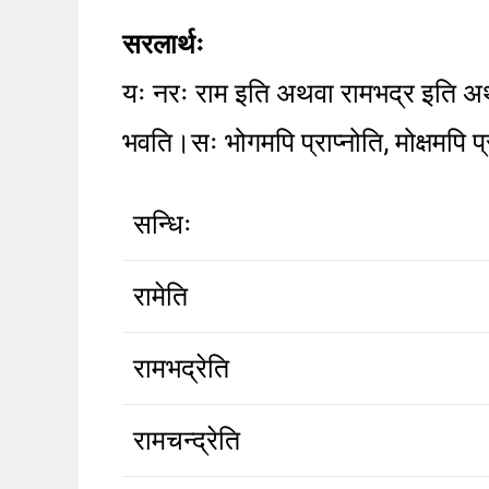
सरलार्थः
यः नरः राम इति अथवा रामभद्र इति अथव
भवति।सः भोगमपि प्राप्नोति, मोक्षमपि प
सन्धिः
रामेति
रामभद्रेति
रामचन्द्रेति