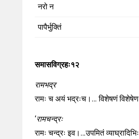
नरो न
पापैर्भुक्तिं
समासविग्रहः१२
रामभद्र
रामः च अयं भद्रःच।… विशेषणं विशेषेण
‘
रामचन्द्रः
रामः चन्द्रः इव।…उपमितं व्याघ्रादिभिः