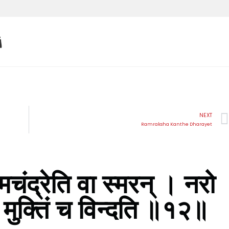
i
NEXT
Ramraksha Kanthe Dharayet
मचंद्रेति वा स्मरन्‌ । नरो
िं मुक्तिं च विन्दति ॥१२॥