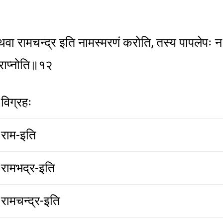
ा रामचन्द्र इति नामस्मरणं करोति, तस्य पापलेपः न
्राप्नोति॥१२
विग्रहः
राम-इति
रामभद्र-इति
रामचन्द्र-इति