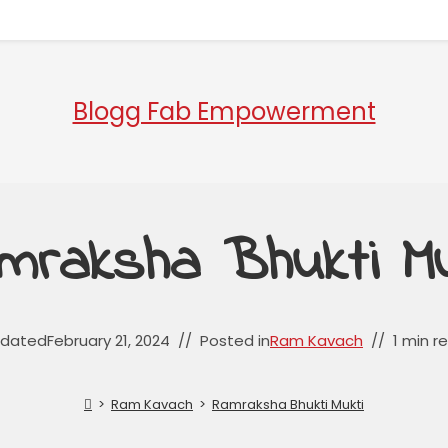
Blogg Fab Empowerment
mraksha Bhukti Mu
dated
February 21, 2024
Posted in
Ram Kavach
1 min r
>
Ram Kavach
>
Ramraksha Bhukti Mukti